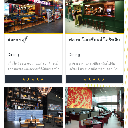
ฮ่องกง สุกี้
ฟลาน โอเบรียนส์ ไอริชผับ
Dining
Dining
สุกี้สไตล์ฮ่องกงขนานแท้ เอกลักษณ์
ลูกค้าทุกท่านจะเพลิดเพลินไปกับ
ความอร่อยและความพิถีพิถันของน้ำ
เครื่องดื่มนานาชนิด พร้อมอร่อยไป
ซุปสุกี้สไตล์ฮ่องกงที่หาทานยาก
กับอาหารไอริชต้นตำรับจานโต ให้
★★★★★
★★★★★
พร้อมวัตถุดิบที่สดใหม่ และหลาก
ความรู้สึกเหมือนกำลังนั่งอยู่ที่ไอริช
หลายเมนูอะลาคาร์ตแบบฉบับ
ผับในกรุงดับลิน
ฮ่องกงจานด่วน