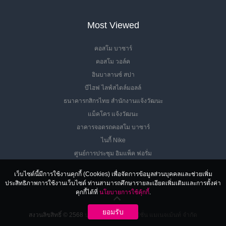
Most Viewed
คอสโม บาซาร์
คอสโม วอล์ค
อินบาลานซ์ สปา
บีไฮฟ ไลฟ์สไตล์มอลล์
ธนาคารกสิกรไทย สำนักงานแจ้งวัฒนะ
แม็คโคร แจ้งวัฒนะ
อาคารจอดรถคอสโม บาซาร์
ไนกี้ Nike
ศูนย์การประชุม อิมแพ็ค ฟอรั่ม
เว็บไซต์นี้มีการใช้งานคุกกี้ (Cookies) เพื่อจัดการข้อมูลส่วนบุคคลและช่วยเพิ่ม
ประสิทธิภาพการใช้งานเว็บไซต์ ท่านสามารถศึกษารายละเอียดเพิ่มเติมและการตั้งค่า
คุกกี้ได้ที่
นโยบายการใช้คุ้กกี้
.
ยอมรับ
สงวนลิขสิทธิ์ © 2568
บริษัท อิมแพ็ค เอ็กซิบิชั่น แมเนจเม้นท์ จำกัด