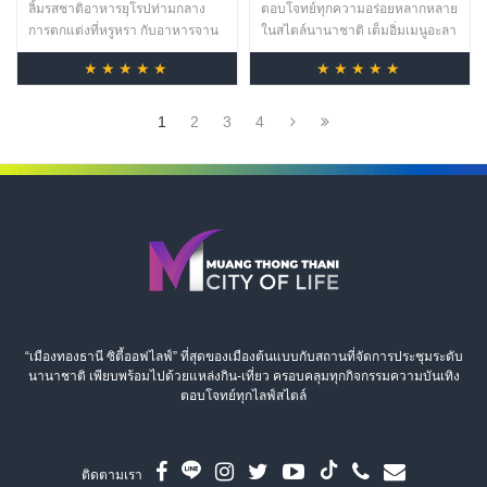
ลิ้มรสชาติอาหารยุโรปท่ามกลาง
ตอบโจทย์ทุกความอร่อยหลากหลาย
การตกแต่งที่หรูหรา กับอาหารจาน
ในสไตล์นานาชาติ เต็มอิ่มเมนูอะลา
อร่อย
คาร์ท และบุฟเฟ่ต์ รังสรรค์โดยเชฟ
★★★★★
★★★★★
ฝีมือเยี่ยม ในบรรยากาศแสนอบอุ่น
1
2
3
4
“เมืองทองธานี ซิตี้ออฟไลฟ์” ที่สุดของเมืองต้นแบบกับสถานที่จัดการประชุมระดับ
นานาชาติ เพียบพร้อมไปด้วยแหล่งกิน-เที่ยว ครอบคลุมทุกกิจกรรมความบันเทิง
ตอบโจทย์ทุกไลฟ์สไตล์
ติดตามเรา