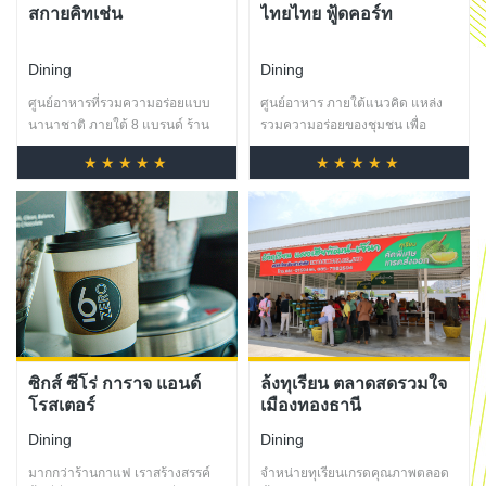
สกายคิทเช่น
ไทยไทย ฟู้ดคอร์ท
Dining
Dining
ศูนย์อาหารที่รวมความอร่อยแบบ
ศูนย์อาหาร ภายใต้แนวคิด แหล่ง
นานาชาติ ภายใต้ 8 แบรนด์ ร้าน
รวมความอร่อยของชุมชน เพื่อ
อาหารชั้นนำในเครืออิมแพ็ค
ชุมชน ด้วยการรวบรวมร้านเด็ด
★★★★★
★★★★★
เมืองทองธานี
ร้านดัง ในพื้นที่เมืองทองธานีมาไว้ที่
เดียว
ซิกส์ ซีโร่ การาจ แอนด์
ล้งทุเรียน ตลาดสดรวมใจ
โรสเตอร์
เมืองทองธานี
Dining
Dining
มากกว่าร้านกาแฟ เราสร้างสรรค์
จำหน่ายทุเรียนเกรดคุณภาพตลอด