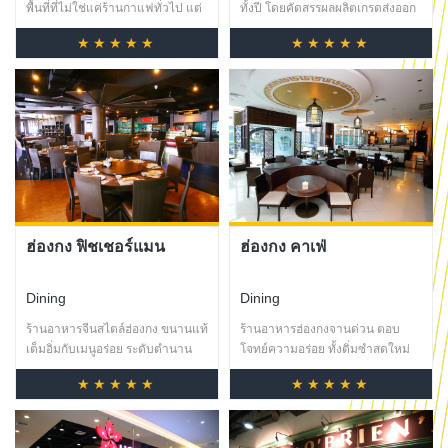
พื้นที่ที่ไม่ใช่แค่ร้านกาแฟทั่วไป แต่
ทั้งปี โดยคัดสรรผลผลิตเกรดส่งออก
เป็นจุดนัดพบของคนรักรถและคนรัก
หลากหลายสายพันธุ์
★★★★★
★★★★★
กาแฟ
ฮ่องกง ฟิชเชอร์แมน
ฮ่องกง คาเฟ่
Dining
Dining
ร้านอาหารจีนสไตล์ฮ่องกง ขนานแท้
ร้านอาหารฮ่องกงจานด่วน ตอบ
เต็มอิ่มกับเมนูอร่อย ระดับตำนาน
โจทย์ความอร่อย ทั้งติ่มซำสดใหม่
จากฝีมือเชฟฮ่องกงคุณภาพมากกว่า
ก๋วยเตี๋ยว โจ๊ก และอาหารจานด่วน
★★★★★
★★★★★
200 เมนู