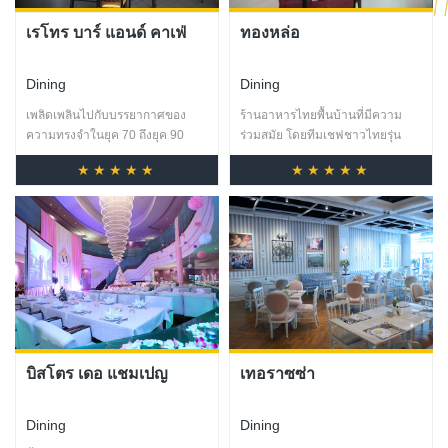
เรโทร บาร์ แอนด์ คาเฟ่
ทองหล่อ
Dining
Dining
เพลิดเพลินไปกับบรรยากาศของ
ร้านอาหารไทยพื้นบ้านที่มีความ
ความทรงจำในยุค 70 ถึงยุค 90
ร่วมสมัย โดยทีมเชฟชาวไทยรุ่น
เสิร์ฟเมนูอาหารเช้าที่บริการตลอด
ใหม่ ที่มีใจรักในการทำอาหารไทย
★★★★★
★★★★★
ทั้งวัน พร้อมเครื่องดื่มหลากลาย
ยกกระดับอาหารและเลือกใช้วัตถุดิบ
พื้นบ้าน
บิสโตร เดอ แชมเปญ
เทอราซซ่า
Dining
Dining